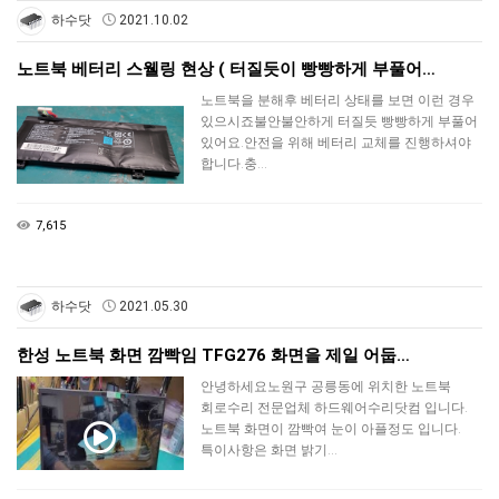
하수닷
2021.10.02
노트북 베터리 스웰링 현상 ( 터질듯이 빵빵하게 부풀어…
노트북을 분해후 베터리 상태를 보면 이런 경우
있으시죠불안불안하게 터질듯 빵빵하게 부풀어
있어요.안전을 위해 베터리 교체를 진행하셔야
합니다.충…
7,615
하수닷
2021.05.30
한성 노트북 화면 깜빡임 TFG276 화면을 제일 어둡…
안녕하세요노원구 공릉동에 위치한 노트북
회로수리 전문업체 하드웨어수리닷컴 입니다.
노트북 화면이 깜빡여 눈이 아플정도 입니다.
특이사항은 화면 밝기…