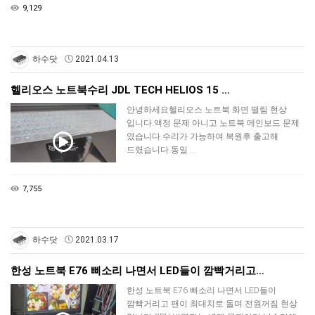
9,129
하수닷
2021.04.13
헬리오스 노트북수리 JDL TECH HELIOS 15 …
안녕하세요헬리오스 노트북 화면 떨림 현상
입니다.액정 문제 아니고 노트북 메인보드 문제
였습니다.수리가 가능하여 복원후 출고해
드렸습니다.동일 …
7,755
하수닷
2021.03.17
한성 노트북 E76 삐소리 나면서 LED들이 깜빡거리고…
한성 노트북 E76 삐소리 나면서 LED들이
깜빡거리고 팬이 최대치로 돌며 전원꺼짐 현상