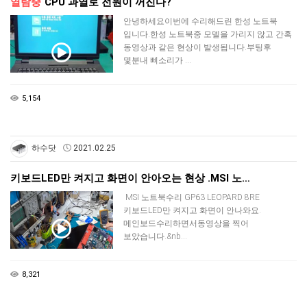
열람중
CPU 과열로 전원이 꺼진다?
​안녕하세요이번에 수리해드린 한성 노트북
입니다.한성 노트북중 모델을 가리지 않고 간혹
동영상과 같은 현상이 발생됩니다.부팅후
몇분내 삐소리가 …
5,154
하수닷
2021.02.25
키보드LED만 켜지고 화면이 안아오는 현상 .MSI 노…
MSI 노트북수리 GP63 LEOPARD 8RE
키보드LED만 켜지고 화면이 안나와요.
메인보드수리하면서동영상을 찍어
보았습니다.&nb…
8,321