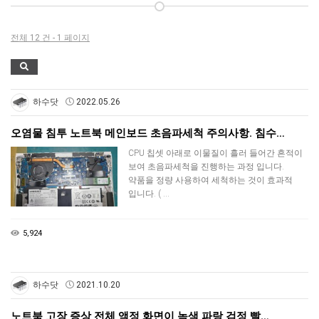
전체 12 건 - 1 페이지
하수닷
2022.05.26
오염물 침투 노트북 메인보드 초음파세척 주의사항. 침수…
CPU 칩셋 아래로 이물질이 흘러 들어간 흔적이
보여 초음파세척을 진행하는 과정 입니다.
약품을 정량 사용하여 세척하는 것이 효과적
입니다. ( …
5,924
하수닷
2021.10.20
노트북 고장 증상 전체 액정 화면이 녹색 파랑 검정 빨…