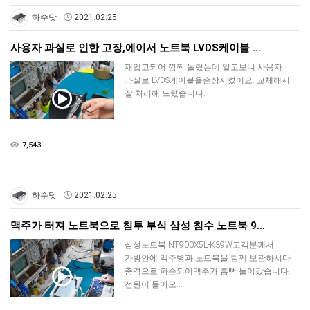
하수닷
2021.02.25
사용자 과실로 인한 고장,에이서 노트북 LVDS케이블 …
재입고되어 깜짝 놀랐는데 알고보니 사용자
과실로 LVDS케이블을손상시켰어요. 교체해서
잘 처리해 드렸습니다.
7,543
하수닷
2021.02.25
맥주가 터져 노트북으로 침투 부식 삼성 침수 노트북 9…
삼성노트북 NT900X5L-K39W고객분께서
가방안에 맥주병과 노트북을 함께 보관하시다
충격으로 파손되어맥주가 흠뻑 들어갔습니다.
전원이 들어오…