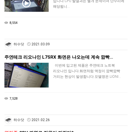
입니다.CPU 발열과는 별개 문제이며 난수리에
해당됩니…
8,554
하수닷
2021.03.09
주연테크 리오나인 L7SRX 화면은 나오는데 계속 깜빡…
이번에 입고된 제품은 주연테크 노트북
리오나인 입니다.화면처럼 액정이 깜빡깜빡
거리는 현상이 발생합니다.모델명은 LIONI…
7,528
하수닷
2021.02.26