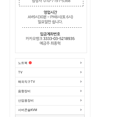
노트북
TV
해외직구TV
음향장비
산업용장비
서버콘솔KVM