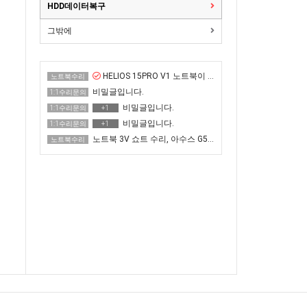
HDD데이터복구
그밖에
HELIOS 15PRO V1 노트북이 화면이 매우 어두운 증상 수리
노트북수리
비밀글입니다.
1:1수리문의
비밀글입니다.
1:1수리문의
+1
비밀글입니다.
1:1수리문의
+1
노트북 3V 쇼트 수리, 아수스 G513QR 전원 안 켜짐
노트북수리