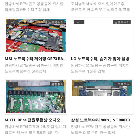
안녕하세요?노원구 공릉동에 위치한
고객님께서 바이오스 업데이트중
일체형컴퓨터수리 전문업체
오류로 인한 화면무 현상으로 입고해
하드웨어수리닷컴입니다.죄송하지만
주셨는데요.롬라이터 작업후화면은
일반 데스크탑 메인보드 수리는
나오지만Manufacture Programming
+1
노트북수리
+1
노트북수리
안하지만 일체형컴퓨터는
Mode is in Unlock Mode에러
메인보드회로수리를 진행하고
메시지가 출력 되어 후속
있습니다.입고된 제품은 델 인스피런
작업후정상부팅 되게 해결해
27 7775 제품입니다.아답터
드렸습니다.요즘 노트북들은 수리후
허용전류량이 거의 17A나 될정도로
처리해야 후속 작업들이 많아져서
묵직한 제품 입니다.고장 증상은
갈수록 번거로워 지는군요. ^^
MSI 노트북수리 게이밍 GE73 RADER RGB 8RF 전원이 켜지지 않아요.
LG 노트북수리, 습기가 많아 물방울이 노트북으로 스며듬 15ZD980 , 15Z980
전원을 눌러도 켜지지 않는
안녕하세요?노원구 공릉동에 위치한
안녕하세요?노원구 공릉동에 위치한
안녕하세요?노원구 공릉동에 위치한
증상이구요.가끔 켜지긴 해도 화면이
노트북 수리전문업체
노트북회로수리 전문업체
노트북수리전문 업체
나오지 않습니다. ㅠ ㅜ원인을 쉽게
하드웨어수리닷컴입니다.입고된
하드웨어수리닷컴입니다.몇일전
하드웨어수리닷컴 입니다.노트북이 든
찾지 못해 조금 오래 걸렸습니다만
제품은 hp 15s 이고, 바이오스
오전에 MSI 노트북이 입고 되었습니다.
가방을 냉장고 앞에 두었다가 침수된
+2
음향장비
+1
노트북수리
다행히 수리 되어 출고해 드렸어요.
업데이트후 먹통이 되어 버린 노트북
모델명은 MSI 게이밍 GE73 RADER
사례입니다.냉장고가 녹으며 습기가
내부 구조 사진을 몇장 올려 보니
입니다.아무리 기다려도 화면이
RGB 8RF 이고 고장증상은 전원이
흘러 가방을 흠뻑 적시는 바람에
참고하시기 바랍니다.어지간한 제품은
나오지 않고 먹통 현상이 지속됩니다.
켜지지 않아요.
노트북으로물이 들어간 상태입니다.
택배 입고가 가능하나 이제품은 직접
작업과정은 해당 펌웨어를 구해
분해하고 분석을 서서히 해가는 순간
부식된 부분이 듬성듬성 보이고
방문하셔야 할것 같아요.무게가 조금
디바이스에 프로그램해준뒤
USB 관련 보호 회로 문제가
패턴이 까맣게 변질, 작은 저항들이
있어 파손 우려가 있기때문에 택배
부팅하면Manufacture Programming
발생되어이부분 수리후 기본 전압들이
많이 손상.메인보드 수리후 작동은
MOTU 8Pre 전원무현상 오디오인터페이스수리
삼성 노트북수리 900x , NT900X3K-K87S 침수 노트북 화면무,SSD 오염 부식
입고는 피하시는 편이 좋겠습니다.
Mode is in Unlock Mode 에러
살아 났지만 전원이 켜져도 화면이
되었으나 액정까지 물끼가 흘러
안녕하세요?하드웨어수리닷컴 입니다.
안녕하세요?노원구 공릉동에 위치한
모델명 확인은 스텐드 바닥에 라벨이
메시지가 뜨며
나오지 않아후속 작업하여 수리를
얼룩이 있습니다.액정교체까지는 원치
입고된 제품은 모투 8프리 입니다.
노트북 회로 수리 전문 업체
붙어 있으니 참고하세요.
이부분도 후속처리하여 에러 메시지
완료했습니다.역시 MSI 노트북은
않으셔서 메인보드만 수리해