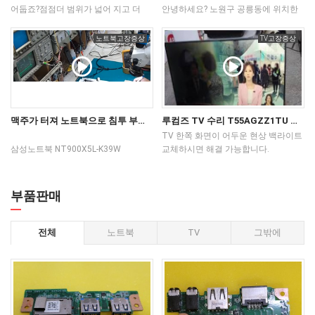
어둡죠?점점더 범위가 넓어 지고 더
안녕하세요? 노원구 공릉동에 위치한
어두워 집니다.해결이 가능하고
하드웨어수리닷컴 하수닷입니다.
백라이트 올교체 받으시면 됩니다.
이번에 입고된 삼성60인치 해외직구
노트북고장증상
TV고장증상
아래 링크를 누르시면 패널 내부
TV 백라이트교체하면서 작업과정을
백라이트 구조를 확인 할수
동영상으로 담아보았어요.
있습니다.http://hwsuri.com/bbs/board.php?
자가수리하실분께 작은 도움이라도
bo_table=repair_tv&amp;wr_id=60
되었으면 합니다.
맥주가 터져 노트북으로 침투 부식 삼성 침수 노트북 900X 시리즈초음파세척후 메인보드수리 과정
루컴즈 TV 수리 T55AGZZ1TU 한쪽 화면이 어두워요. 대우씨엔디 55인치
TV 한쪽 화면이 어두운 현상 백라이트
삼성노트북 NT900X5L-K39W
교체하시면 해결 가능합니다.
고객분께서 가방안에 맥주병과
노트북을 함께 보관하시다 충격으로
파손되어
부품판매
맥주가 흠뻑 들어갔습니다. 전원이
들어오지 않아 삼성정식센터를
다녀오시고 메인보드 교체판정을
전체
노트북
TV
그밖에
받았지만비용문제로 충격받으신후
저희센터로 입고해주셨습니다. 충격의
도가니!