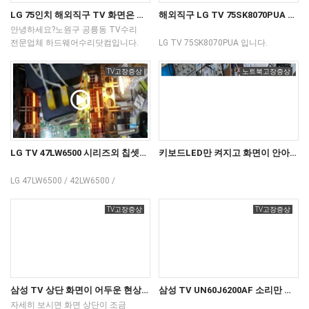
확인후 택배 출고해 드렸습니다.
사시는지역과 가까운지역 담당자와
LG 75인치 해외직구 TV 화면은 안나오고 푸르딩딩하게 밝아지기만....
해외직구 LG TV 75SK8070PUA 패널만 살짝 밝아지고 화면은 나오지 않는 현상
감사합니다.
통화하시면
안녕하세요?노원구 공릉동 TV수리
TV관련고장상담해드립니다
전문업체 하드웨어수리닷컴입니다.
LG TV 75SK8070PUA 입니다.
해외직구 75인치 UHD TV 인데 전원을
해외직구 상품이구요.고장
인가하면 화면은 안나오고살짝
증상은전원을 켜면 패널은 살짝
TV고장증상
노트북고장증상
밝아지는 느낌만 있어 원인을 분석후
푸르딩딩하게 밝아지는듯
수리를 진행해 드렸습니다.이런
보이지만소리만 나고 영상은 나오지
고질적 원인은 패널 불량이 많고 정밀
않는 현상입니다.결론 부터
분석하여 패널 교체없이수리로 복구될
말씀드리면 패널 불량이 맞습니다.
해드렸습니다.
패널교체 없이 수리를 진행하면
회복될 확률이 높고, 간혹 5%
LG TV 47LW6500 시리즈외 칩셋교체 수리 과정입니다.
키보드LED만 켜지고 화면이 안아오는 현상 .MSI 노트북수리 GP63 LEOPARD 8RE
정도는그라스쪽이죽어 복원이 안되는
경우도 있으니 참고 하세요.
LG 47LW6500 / 42LW6500 /
32LW6500 / 55LW6500 / 55LW5700
MSI 노트북수리 GP63 LEOPARD 8RE
/ 55LX9500 외전원은 켜지지만
키보드LED만 켜지고 화면이 안나와요.
TV고장증상
TV고장증상
화면이 나오지 않고 그현상 그대로
메인보드수리하면서동영상을 찍어
지속되는 현상이 많습니다.모델명은
보았습니다.
다르지만 작업하는 과정은 모두
같습니다.
삼성 TV 상단 화면이 어두운 현상. 백라이트고장이 원인 입니다.
삼성 TV UN60J6200AF 소리만 나고 화면이 나오지 않는현상 으로 백라이트교체 작업
자세히 보시면 화면 상단이 조금