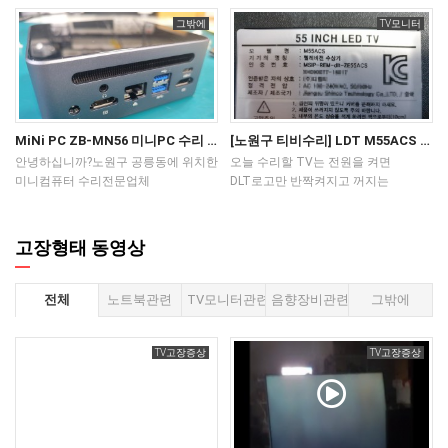
고장증상은 사용중 타는냄새가 나다가
하드웨어수리닷컴 입니다.입고된
없이 정상 부팅되게 해드렸어요.해당
한방에 처리되는 경우가 드물군요.
드렸습니다.(액정교체 원하셔도
전원이 꺼진이후먹통이 되었습니다.
제품은 삼성 노트북 900X 입니다.
메시지는 제조 고정시 프로그램
그밖에
TV모니터
ㅎㅎ
재고가 없어 못해드림)이런 사례도
파워 수리해드리고 테스트하여 출고해
침수로 입고해주셔서 분해해 보니
모드가 해제되어 입력된 노트북의
있으니 주의 하셔야 겠어요.
드렸습니다.이모델 파워가 종종 고장
광범위하게 메인보드가 침수 영향으로
정보가 일치하지 않거나없을때
LG 15ZD980-GX76K 노트북
나는데 분해해 보면 패턴이숯처럼
부식되어여러가지 고장 증상을 보이고
나타나는 현상 입니다. 이부분도
메인보드수리
연소되어 알아볼수 없을 정도로 훼손
있습니다.첫번째 증상으로 간헐적으로
해결이 되어야 정상 부팅이
되어 있어분석을 진행해 연결해
화면이 나오지 않아 수리를 했지만,
가능합니다.펌웨어를 라이터로
주어야 합니다.
SSD 슬롯과 SSD가많이 오염되어
디바이스에 넣어주고
MiNi PC ZB-MN56 미니PC 수리 전원이 갑자기 꺼진뒤 안켜짐
[노원구 티비수리] LDT M55ACS 백라이트교체
문제가 생길것 같아 그 부분도 초음파
나타나는Manufacture Programming
안녕하십니까?노원구 공릉동에 위치한
오늘 수리할 TV는 전원을 켜면
세척하여 깨끗하게 처리해 드렸어요.
Mode is in Unlock Mode
미니컴퓨터 수리전문업체
DLT로고만 반짝켜지고 꺼지는
곧 장마철인데 노트북으로 물이
에러를해결하고 복구해 드렸습니다.
하드웨어수리닷컴입니다.이번에
증상입니다확인해보니 백라이트가
들어가지 않도록 많은 주의가
감사합니다.롬라이터 작업후 부팅중
입고된 제품은 MINI PC ZB-MN56
중간중간 노후되어 전원이 끊겨
필요할듯 합니다.감사합니다.
기분나쁜 에러 메시지가
입니다.고객님께서 작업중 딱! 소리가
로고만 잠깐보이고 꺼지는
고장형태 동영상
삼성 노트북 900X 침수되어 부식된
뜹니다.Manufacture Programming
나면서 전원이 꺼진뒤에 먹통이
상황이었네요 ㅠ노후된 백라이트는
메인보드 수리해 드렸습니다.
Mode is in Unlock Mode error이
되었다고설명을해 주셨구요. 아답터도
아낌없이 걷어내고 준비된백라이트로
부분도 해결해야 합니다.
바꾸어보는등 여러 응급처치를
전부교체하니 환한불빛으로
전체
노트북관련
TV모니터관련
음향장비관련
그밖에
해보았지만전혀 전원이 켜지지 않는
보답하네요 패널을 들어내고
상황이 해결되지 않아 네이버 검색을
다시올리는 작업은 해도해도 긴장이
통해저희 업체를 이용해 주셨습니다.
됩니다 실수하면 돌이킬수가 없는게
TV고장증상
TV고장증상
자세한 고장증상을 메모해 주셔서
문제죠이번제품도 잘마무리되어
신속하게 점검이 이루어 졌구요.
다행입니다
메인보드의 고장부분을 찾아 수리를
TV관련문의는 노원구 공릉본점 010
진행하고, 수리된 후에는많은
7755 4413 강서구 마곡지점 010
검수과정을 거치고 안정화상태를
4142 8035 입니다