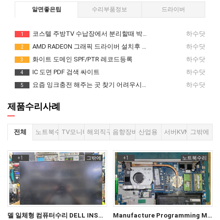
알면좋은팁
수리부품정보
드라이버
코스텔 주방TV 수납장에서 분리할때 박혀 있는 나사 모양.
하수닷
1
AMD RADEON 그래픽 드라이버 설치후 부팅중 검은 화면이 오래 지속 될때
하수닷
2
화이트 도메인 SPF/PTR 레코드등록
하수닷
3
IC 도면 PDF 검색 싸이트
하수닷
4
요즘 잉크충전 해주는 곳 찾기 어려우시죠? (상호 : 잉크샵)
하수닷
5
제품수리사례
전체
노트북수리
TV모니터
해외직구TV
음향장비
산업용
서버KVM
그밖에
+1
그밖에
+1
노트북수리
델 일체형 컴퓨터수리 DELL INSPIRON 27 7775 전원이 켜지지 않는 현상, 가끔 들어와도 화면무 상태.
Manufacture Programming Mode is in Unlock Mode hp 15s- du0074TU 노트북수리