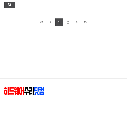
1
2
하드웨어수리닷컴(엘존)
|
대표 : 최종혁
|
사업자등록번호 : 204-02-88349
|
주소 : 01845 서울 노원구 동일로182길 37-21 (공릉동)
|
상세지도
E-mail :
hwsuri@hwsuri.com
T. TEL 02-949-4204
|
F.