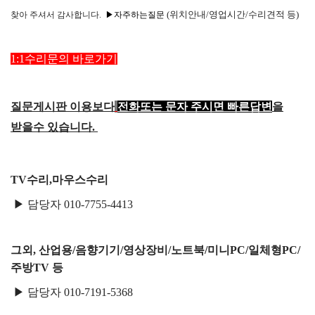
택배비인상안내
(위치안내/영업시간/수리견적 등)
찾아
주셔서 감사합니다.
▶자주하는질문
1:1수리문의 바로가기
질문게시판 이용보다
전화또는 문자 주시면 빠른답변
을
받을수 있습니다.
TV수리,마우스수리
▶ 담당자 010-7755-4413
그외, 산업용/음향기기/영상장비/노트북/미니PC/일체형PC/
주방TV 등
▶ 담당자 010-7191-5368