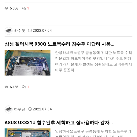
5,356
1
하수닷
2022.07.04
삼성 겔럭시북 930Q 노트북수리 침수후 아답터 사용…
안녕하세요노원구 공릉동에 위치한 노트북 수리
전문업체 하드웨어수리닷컴입니다.침수로 인해
여러가지 문제가 발생된 상황인데요.고객분께서
아주 꼼꼼히…
6,438
1
하수닷
2022.07.04
ASUS UX331U 침수된후 세척하고 잘사용하다 갑자…
안녕하세요노원구 공릉동에 위치한 노트북수리