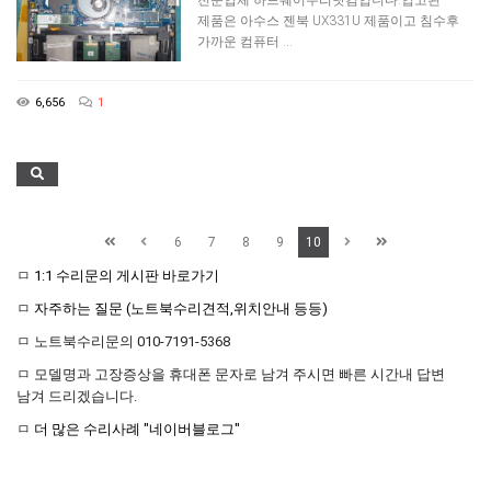
전문업체 하드웨어수리닷컴입니다.입고된
제품은 아수스 젠북 UX331U 제품이고 침수후
가까운 컴퓨터 …
6,656
1
6
7
8
9
10
ㅁ
1:1 수리문의 게시판 바로가기
ㅁ
자주하는 질문 (노트북수리견적,위치안내 등등)
ㅁ 노트북수리문의 010-7191-5368
ㅁ 모델명과 고장증상을 휴대폰 문자로 남겨 주시면 빠른 시간내 답변
남겨 드리겠습니다.
ㅁ
더 많은 수리사례 "네이버블로그"