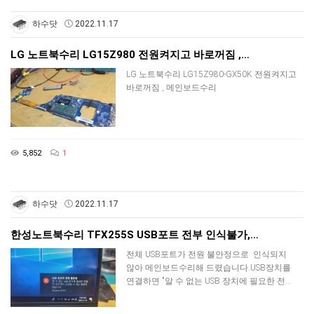
하수닷
2022.11.17
LG 노트북수리 LG15Z980 전원켜지고 바로꺼짐 ,…
LG 노트북수리 LG15Z980-GX50K 전원켜지고
바로꺼짐 , 메인보드수리
5,852
1
하수닷
2022.11.17
한성노트북수리 TFX255S USB포트 전부 인식불가,…
전체 USB포트가 전원 불안정으로 인식되지
않아 메인보드수리해 드렸습니다.USB장치를
연결하면 "알 수 없는 USB 장치에 필요한 전…