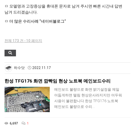
택배비인상안내
ㅁ 모델명과 고장증상을 휴대폰 문자로 남겨 주시면 빠른 시간내 답변
남겨 드리겠습니다.
ㅁ
더 많은 수리사례 "네이버블로그"
전체 173 건 - 10 페이지
하수닷
2022.11.17
한성 TFG176 화면 깜빡임 현상 노트북 메인보드수리
메인보드 불량으로 화면 밝기설정을 제일
어둡게하면 떨림 현상은사라지지만 어두워
사용이 불편합니다.한성 TFG176 노트북
메인보드 불량으로 수리…
6,697
1