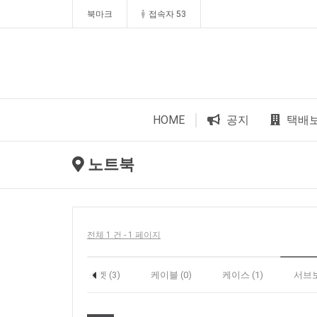
북마크
접속자 53
HOME
공지
택배
노트북
전체 1 건 - 1 페이지
쿨러 (1)
소켓 (3)
케이블 (0)
케이스 (1)
서브보