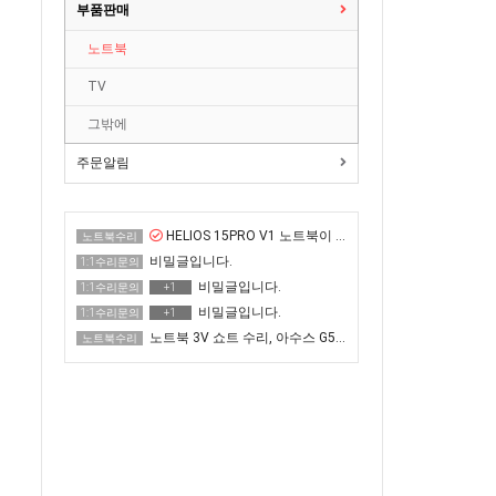
부품판매
노트북
TV
그밖에
주문알림
HELIOS 15PRO V1 노트북이 화면이 매우 어두운 증상 수리
노트북수리
비밀글입니다.
1:1수리문의
비밀글입니다.
1:1수리문의
+1
비밀글입니다.
1:1수리문의
+1
노트북 3V 쇼트 수리, 아수스 G513QR 전원 안 켜짐
노트북수리