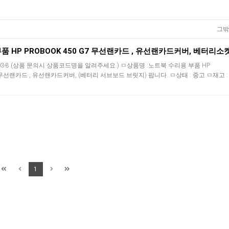
그밖
03-8 (상품 문의시 상품코드명을 알려주세요.) ㅁ상품명 :노트북 수리용 부품 HP
7 무선랜카드 , 유선랜카드커버, (베터리 서브보드 브릿지) 팝니다. ㅁ상태 : 중고 ㅁ재고 :
1