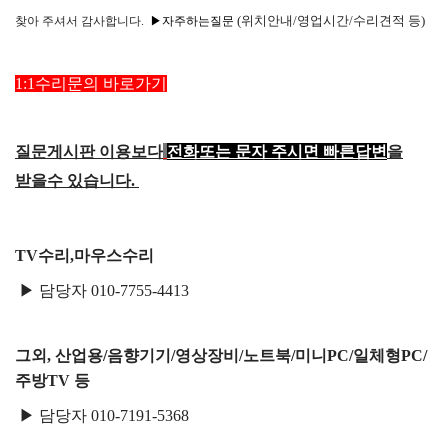
택배비인상안내
(위치안내/영업시간/수리견적 등)
찾아
주셔서 감사합니다.
▶자주하는질문
1:1수리문의 바로가기
질문게시판 이용보다
전화또는 문자 주시면 빠른답변
을
받을수 있습니다.
TV수리,마우스수리
▶ 담당자 010-7755-4413
그외, 산업용/음향기기/영상장비/노트북/미니PC/일체형PC/
주방TV 등
▶ 담당자 010-7191-5368