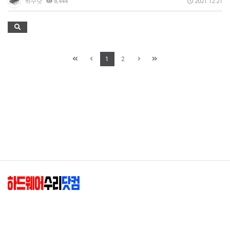
하수닷
8,444
2021.12.21
1
2
하드웨어수리닷컴(엘존)
|
대표 : 최종혁
|
사업자등록번호 : 204-02-88349
|
주소 : 01845 서울 노원구 동일로182길 37-21 (공릉동)
|
상세지도
E-mail :
hwsuri@hwsuri.com