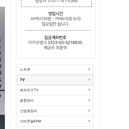
노트북
TV
해외직구TV
음향장비
산업용장비
서버콘솔KVM