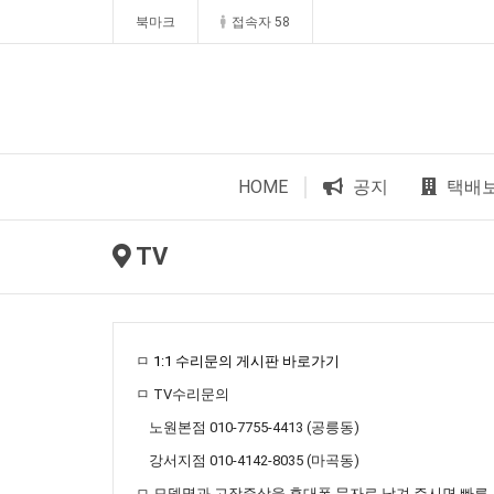
북마크
접속자 58
HOME
공지
택배
TV
ㅁ
1:1 수리문의 게시판 바로가기
ㅁ TV수리문의
노원본점 010-7755-4413 (공릉동)
강서지점 010-4142-8035 (마곡동)
ㅁ 모델명과 고장증상을 휴대폰 문자로 남겨 주시면 빠른