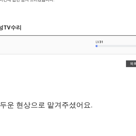
삼성TV수리
LV.
31
목
두운 현상으로 맡겨주셨어요.