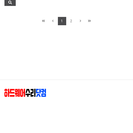
1
2
하드웨어수리닷컴(엘존)
|
대표 : 최종혁
|
사업자등록번호 : 204-02-88349
|
주소 : 01845 서울 노원구 동일로182길 37-21 (공릉동)
|
상세지도
E-mail :
hwsuri@hwsuri.com
T. TEL 02-949-4204
|
F.