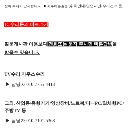
택배비인상안내
(위치안내/영업시간/수리견적 등)
찾아
주셔서 감사합니다.
▶자주하는질문
1:1수리문의 바로가기
질문게시판 이용보다
전화또는 문자 주시면 빠른답변
을
받을수 있습니다.
TV수리,마우스수리
▶ 담당자 010-7755-4413
그외, 산업용/음향기기/영상장비/노트북/미니PC/일체형PC/
주방TV 등
▶ 담당자 010-7191-5368